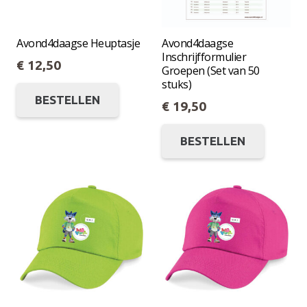
gekozen
gekoze
worden
worde
op
op
Avond4daagse Heuptasje
Avond4daagse
Inschrijfformulier
de
de
€
12,50
Groepen (Set van 50
productpagina
produc
stuks)
Dit
BESTELLEN
product
€
19,50
heeft
Dit
meerdere
BESTELLEN
produc
variaties.
heeft
Deze
meerde
optie
variatie
kan
Deze
gekozen
optie
worden
kan
op
gekoze
de
worde