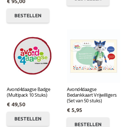
€
95,00
heeft
Dit
meerde
BESTELLEN
product
variatie
heeft
Deze
meerdere
optie
variaties.
kan
Deze
gekoze
optie
worde
kan
op
gekozen
de
worden
produc
op
Avond4daagse Badge
Avond4daagse
(Multipack 10 Stuks)
Bedankkaart Vrijwilligers
de
(Set van 50 stuks)
€
49,50
productpagina
€
5,95
Dit
Dit
BESTELLEN
product
BESTELLEN
produc