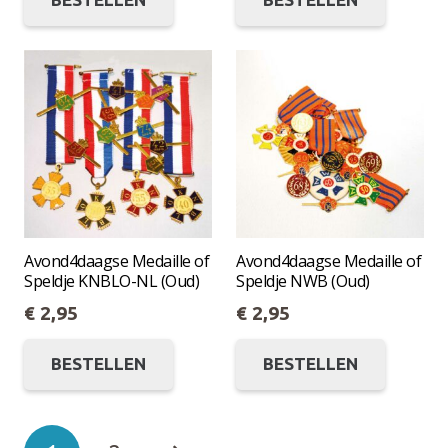
product
produc
heeft
heeft
meerdere
meerde
variaties.
variatie
Deze
Deze
optie
optie
kan
kan
gekozen
gekoze
worden
worde
op
op
Avond4daagse Medaille of
Avond4daagse Medaille of
Speldje KNBLO-NL (Oud)
Speldje NWB (Oud)
de
de
€
2,95
€
2,95
productpagina
produc
Dit
Dit
BESTELLEN
BESTELLEN
product
produc
heeft
heeft
meerdere
meerde
Berichten