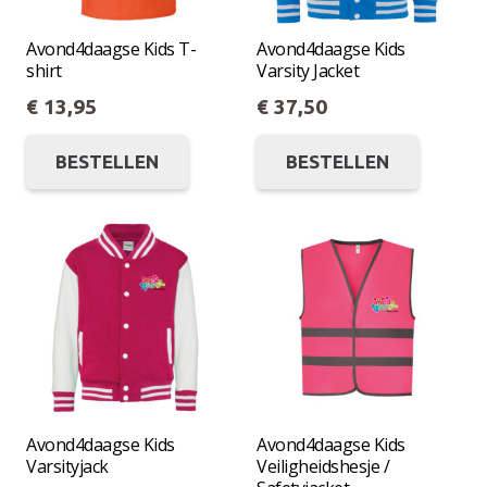
worden
worde
op
op
Avond4daagse Kids T-
Avond4daagse Kids
shirt
Varsity Jacket
de
de
€
13,95
€
37,50
productpagina
produc
Dit
Dit
BESTELLEN
BESTELLEN
product
produc
heeft
heeft
meerdere
meerde
variaties.
variatie
Deze
Deze
optie
optie
kan
kan
gekozen
gekoze
worden
worde
op
op
Avond4daagse Kids
Avond4daagse Kids
Varsityjack
Veiligheidshesje /
de
de