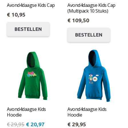
productpagina
op
Avond4daagse Kids Cap
Avond4daagse Kids Cap
(Multipack 10 Stuks)
de
€
10,95
€
109,50
produc
Dit
Dit
BESTELLEN
product
BESTELLEN
produc
heeft
heeft
meerdere
meerde
variaties.
variatie
Deze
Deze
optie
optie
kan
kan
gekozen
gekoze
worden
worde
op
op
Avond4daagse Kids
Avond4daagse Kids
de
Hoodie
Hoodie
de
productpagina
Oorspronkelijke
Huidige
€
29,95
€
20,97
€
29,95
produc