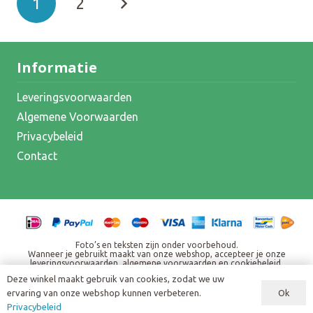
1
2
variaties.
variatie
paginering
Deze
Deze
optie
optie
kan
kan
Informatie
gekozen
gekoze
Leveringsvoorwaarden
worden
worde
Algemene Voorwaarden
op
op
Privacybeleid
de
de
Contact
productpagina
produc
Foto’s en teksten zijn onder voorbehoud.
Wanneer je gebruikt maakt van onze webshop, accepteer je onze
leveringsvoorwaarden, algemene voorwaarden en cookiebeleid.
Alle weergegeven prijzen zijn inclusief BTW en eventuele andere
Deze winkel maakt gebruik van cookies, zodat we uw
heffingen. Standaard verzendbijdrage € 7,95, bij een bestelling vanaf €
150,00 gratis verzending.
Ok
ervaring van onze webshop kunnen verbeteren.
Copyright ©
2026
Privacybeleid