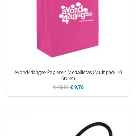
Avond4daagse Papieren Medailletas (Multipack 10
Stuks)
Oorspronkelijke
Huidige
€
13,95
€
9,76
prijs
prijs
was:
is:
€ 13,95.
€ 9,76.