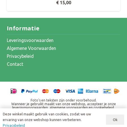
€
15,00
Informatie
Leveringsvoorwaarden
Algemene Voorwaarden
Privacybeleid
Contact
Foto’s en teksten zijn onder voorbehoud.
Wanneer je gebruikt maakt van onze webshop, accepteer je onze
leveringsvoorwaarden, algemene voorwaarden en cookiebeleid.
Alle weergegeven prijzen zijn inclusief BTW en eventuele andere
Deze winkel maakt gebruik van cookies, zodat we uw
heffingen. Standaard verzendbijdrage € 7,95, bij een bestelling vanaf €
150,00 gratis verzending.
Ok
ervaring van onze webshop kunnen verbeteren.
Copyright ©
2026
Privacybeleid