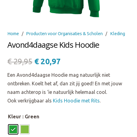
Home
/
Producten voor Organisaties & Scholen
/
Kleding
Avond4daagse Kids Hoodie
Oorspronkelijke
Huidige
€
29,95
€
20,97
prijs
prijs
Een Avond4daagse Hoodie mag natuurlijk niet
was:
is:
ontbreken. Koelt het af, dan zit jij goed! En met jouw
€ 29,95.
€ 20,97.
naam achterop is ‘ie natuurlijk helemaal cool.
Ook verkrijgbaar als
Kids Hoodie met Rits
.
Kleur
: Green