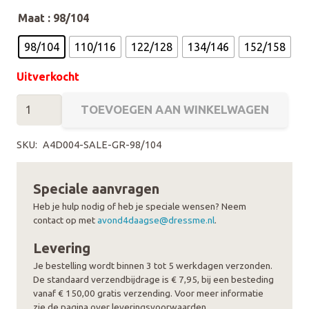
Maat
: 98/104
98/104
110/116
122/128
134/146
152/158
Uitverkocht
Avond4daagse
TOEVOEGEN AAN WINKELWAGEN
Kids
Hoodie
SKU:
A4D004-SALE-GR-98/104
aantal
Speciale aanvragen
Heb je hulp nodig of heb je speciale wensen? Neem
contact op met
avond4daagse@dressme.nl
.
Levering
Je bestelling wordt binnen 3 tot 5 werkdagen verzonden.
De standaard verzendbijdrage is € 7,95, bij een besteding
vanaf € 150,00 gratis verzending. Voor meer informatie
zie de pagina over leveringsvoorwaarden.