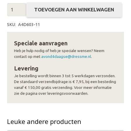
Avond4daagse
TOEVOEGEN AAN WINKELWAGEN
Medaille
of
SKU:
A4D603-11
Speldje
Klassiek
Speciale aanvragen
(Oud)
Heb je hulp nodig of heb je speciale wensen? Neem
aantal
contact op met
avond4daagse@dressme.nl
.
Levering
Je bestelling wordt binnen 3 tot 5 werkdagen verzonden.
De standaard verzendbijdrage is € 7,95, bij een besteding
vanaf € 150,00 gratis verzending. Voor meer informatie
zie de pagina over leveringsvoorwaarden.
Leuke andere producten