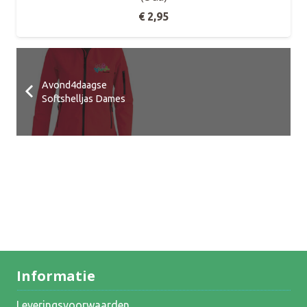
€
2,95
Avond4daagse
Softshelljas Dames
Informatie
Leveringsvoorwaarden