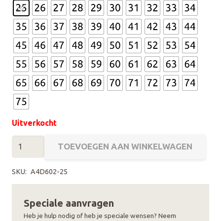
Uitverkocht
Avond4daagse
TOEVOEGEN AAN WINKELWAGEN
Medaille
of
SKU:
A4D602-25
Speldje
NWB
Speciale aanvragen
(Oud)
Heb je hulp nodig of heb je speciale wensen? Neem