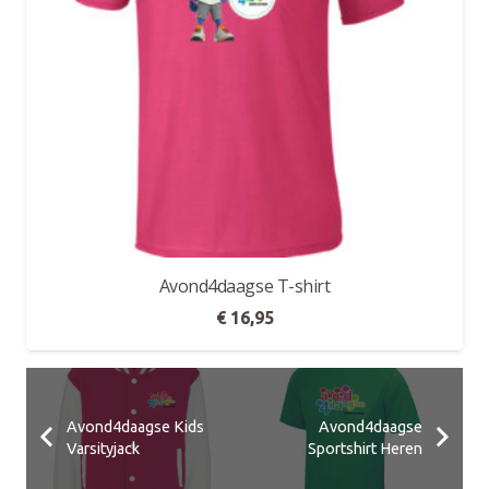
Avond4daagse T-shirt
€
16,95
Avond4daagse Kids
Avond4daagse
Varsityjack
Sportshirt Heren