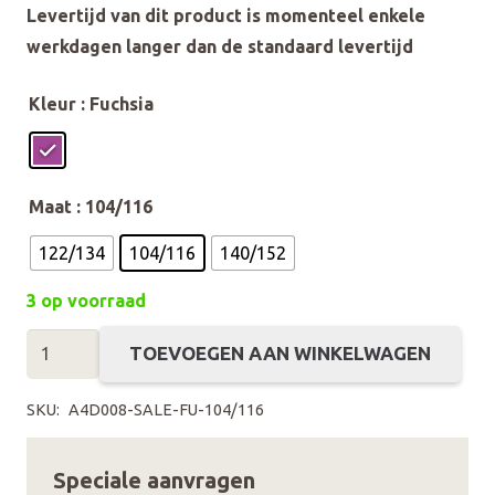
Levertijd van dit product is momenteel enkele
werkdagen langer dan de standaard levertijd
Kleur
: Fuchsia
Maat
: 104/116
122/134
104/116
140/152
3 op voorraad
Avond4daagse
TOEVOEGEN AAN WINKELWAGEN
Kids
Veiligheidshesje
SKU:
A4D008-SALE-FU-104/116
/
Safetyjacket
Speciale aanvragen