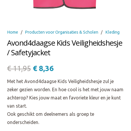
Home
/
Producten voor Organisaties & Scholen
/
Kleding
Avond4daagse Kids Veiligheidshesje
/ Safetyjacket
Oorspronkelijke
Huidige
€
11,95
€
8,36
prijs
prijs
Met het Avond4daagse Kids Veiligheidshesje zul je
was:
is:
zeker gezien worden. En hoe cool is het met jouw naam
€ 11,95.
€ 8,36.
achterop? Kies jouw maat en favoriete kleur en je kunt
van start.
Ook geschikt om deelnemers als groep te
onderscheiden.