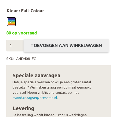
Kleur
: Full-Colour
80 op voorraad
Avond4daagse
TOEVOEGEN AAN WINKELWAGEN
Vlag
Logo
SKU:
A4D408-FC
aantal
Speciale aanvragen
Heb je speciale wensen of wil je een groter aantal
bestellen? Wij maken graag een op maat gemaakt
voorstel! Neem vrijblijvend contact op met
avond4daagse@dressme.nl
.
Levering
Je bestelling wordt binnen 5 tot 10 werkdagen