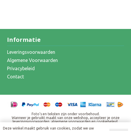
Informatie
Leveringsvoorwaarden
Algemene Voorwaarden
Privacybeleid
Contact
Foto’s en teksten zijn onder voorbehoud.
Wanneer je gebruikt maakt van onze webshop, accepteer je onze
leveringsvoorwaarden, algemene voorwaarden en cookiebeleid.
Alle weergegeven prijzen zijn inclusief BTW en eventuele andere
Deze winkel maakt gebruik van cookies, zodat we uw
heffingen. Standaard verzendbijdrage € 7,95, bij een bestelling vanaf €