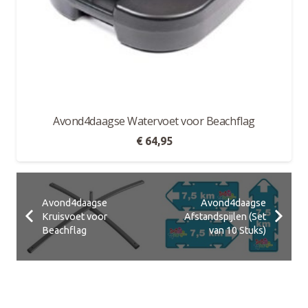
Avond4daagse Watervoet voor Beachflag
€
64,95
Avond4daagse
Avond4daagse
Kruisvoet voor
Afstandspijlen (Set
Beachflag
van 10 Stuks)