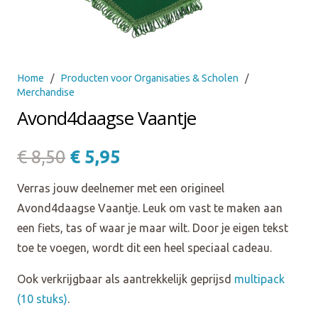
Home
/
Producten voor Organisaties & Scholen
/
Merchandise
Avond4daagse Vaantje
Oorspronkelijke
Huidige
€
8,50
€
5,95
prijs
prijs
Verras jouw deelnemer met een origineel
was:
is:
Avond4daagse Vaantje. Leuk om vast te maken aan
€ 8,50.
€ 5,95.
een fiets, tas of waar je maar wilt. Door je eigen tekst
toe te voegen, wordt dit een heel speciaal cadeau.
Ook verkrijgbaar als aantrekkelijk geprijsd
multipack
(10 stuks)
.